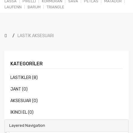
LASSA
PIRELLI
KORMORAN
SAVA
PETLAS
MATADOR
LAUFENN
BARUM
TRIANGLE
LASTİK AKSESUARI
KATEGORILER
LASTİKLER (8)
JANT (0)
AKSESUAR (0)
İKİNCİ EL (0)
Layered Navigation