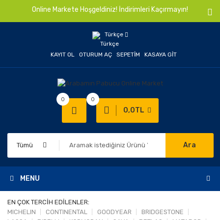
Online Markete Hoşgeldiniz! İndirimleri Kaçırmayın!
Türkçe
KAYIT OL
OTURUM AÇ
SEPETIM
KASAYA GIT
0
0
0,0TL
Ara
Tümü
MENU
EN ÇOK TERCİH EDİLENLER:
MICHELIN
CONTINENTAL
GOODYEAR
BRIDGESTONE