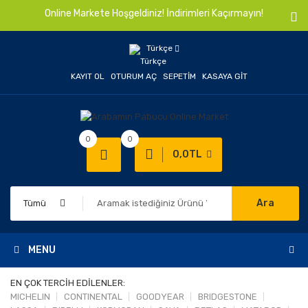
Online Markete Hoşgeldiniz! İndirimleri Kaçırmayın!
Türkçe
KAYIT OL
OTURUM AÇ
SEPETIM
KASAYA GIT
0
0
0,0TL
Ara
Tümü
MENU
EN ÇOK TERCİH EDİLENLER:
MICHELIN
CONTINENTAL
GOODYEAR
BRIDGESTONE