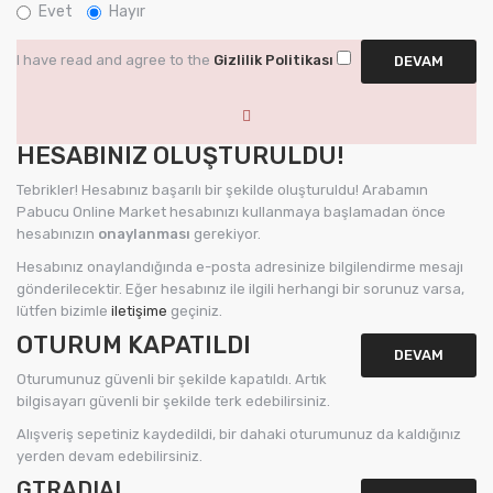
Evet
Hayır
I have read and agree to the
Gizlilik Politikası
HESABINIZ OLUŞTURULDU!
Tebrikler! Hesabınız başarılı bir şekilde oluşturuldu! Arabamın
Pabucu Online Market hesabınızı kullanmaya başlamadan önce
hesabınızın
onaylanması
gerekiyor.
Hesabınız onaylandığında e-posta adresinize bilgilendirme mesajı
gönderilecektir. Eğer hesabınız ile ilgili herhangi bir sorunuz varsa,
lütfen bizimle
iletişime
geçiniz.
OTURUM KAPATILDI
DEVAM
Oturumunuz güvenli bir şekilde kapatıldı. Artık
bilgisayarı güvenli bir şekilde terk edebilirsiniz.
Alışveriş sepetiniz kaydedildi, bir dahaki oturumunuz da kaldığınız
yerden devam edebilirsiniz.
GTRADIAL