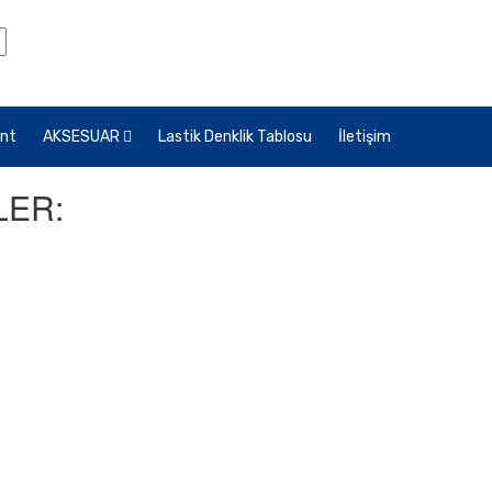
nt
AKSESUAR
Lastik Denklik Tablosu
İletişim
LER: