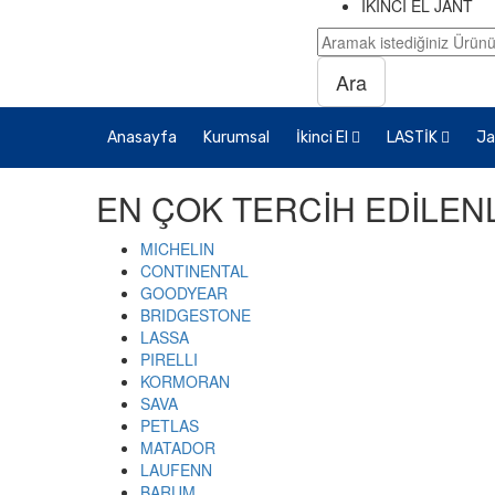
İKİNCİ EL JANT
Ara
Anasayfa
Kurumsal
İkinci El
LASTİK
Ja
EN ÇOK TERCİH EDİLEN
MICHELIN
CONTINENTAL
GOODYEAR
BRIDGESTONE
LASSA
PIRELLI
KORMORAN
SAVA
PETLAS
MATADOR
LAUFENN
BARUM