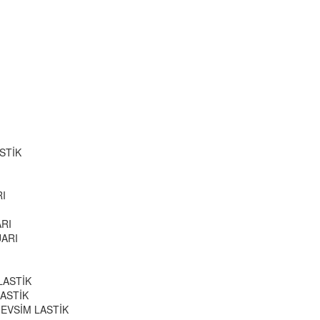
STİK
I
RI
UARI
 LASTİK
LASTİK
MEVSİM LASTİK